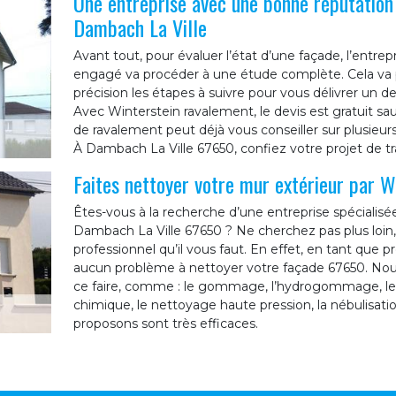
Une entreprise avec une bonne réputation 
Dambach La Ville
Avant tout, pour évaluer l’état d’une façade, l’entr
engagé va procéder à une étude complète. Cela va p
précision les étapes à suivre pour vous délivrer un d
Avec Winterstein ravalement, le devis est gratuit sau
de ravalement peut déjà vous conseiller sur plusieur
À Dambach La Ville 67650, confiez votre projet de t
Faites nettoyer votre mur extérieur par W
Êtes-vous à la recherche d’une entreprise spécialisé
Dambach La Ville 67650 ? Ne cherchez pas plus loin,
professionnel qu’il vous faut. En effet, en tant que 
aucun problème à nettoyer votre façade 67650. No
ce faire, comme : le gommage, l’hydrogommage, le p
chimique, le nettoyage haute pression, la nébulisa
proposons sont très efficaces.