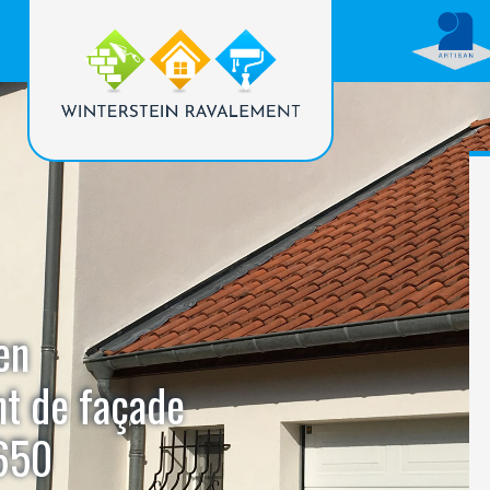
en
nt de façade
7650