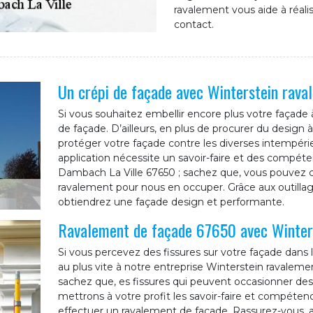
ravalement vous aide à réalis
contact.
Un crépi de façade avec Winterstein rava
Si vous souhaitez embellir encore plus votre façade
de façade. D’ailleurs, en plus de procurer du design à 
protéger votre façade contre les diverses intempérie
application nécessite un savoir-faire et des compétenc
Dambach La Ville 67650 ; sachez que, vous pouvez c
ravalement pour nous en occuper. Grâce aux outillag
obtiendrez une façade design et performante.
Ravalement de façade 67650 avec Winter
Si vous percevez des fissures sur votre façade dans l
au plus vite à notre entreprise Winterstein ravalemen
sachez que, es fissures qui peuvent occasionner des 
mettrons à votre profit les savoir-faire et compéten
effectuer un ravalement de façade. Rassurez-vous, a