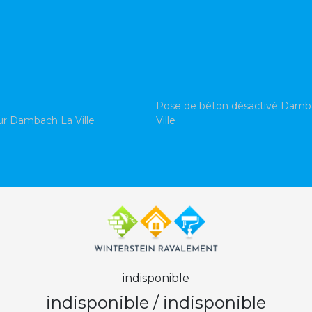
Pose de béton désactivé Damb
ur Dambach La Ville
Ville
indisponible
indisponible
/
indisponible