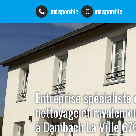
indisponible
indisponible
Entreprise spécialiste 
nettoyage et ravaleme
à Dambach La Ville 6