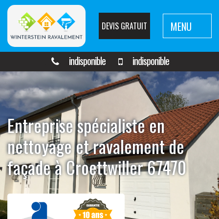
MENU
DEVIS GRATUIT
indisponible
indisponible
Entreprise spécialiste en
nettoyage et ravalement de
façade à Croettwiller 67470