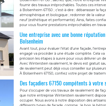
Bolsenheim 67150 ; sachez que, notre entreprise Wi
fournir des travaux irréprochables. Toutes ces interv
à Bolsenheim 67150 ; c’est-à-dire : débarrasser la faça
atmosphérique et biologique ; redonner de la valeu
neuf (esthétique et performante). Ainsi, faites conf
pour vous fournir prestations irréprochables en trava
Une entreprise avec une bonne réputation 
Bolsenheim
Avant tout, pour évaluer l’état d’une façade, l’entr
engagé va procéder à une étude complète. Cela va p
précision les étapes à suivre pour vous délivrer un d
Avec Winterstein ravalement, le devis est gratuit sau
de ravalement peut déjà vous conseiller sur plusieur
À Bolsenheim 67150, confiez votre projet de traitem
Des façadiers 67150 compétents à votre s
Pour s’occuper de vos travaux de ravalement de faça
que notre entreprise Winterstein ravalement dispos
occuper. Nous avons à notre disposition des artisans
différents types de façade, comme : le bois, le béton,