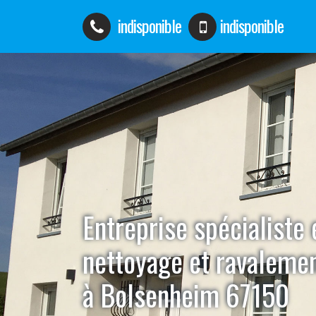
indisponible
indisponible
Entreprise spécialiste 
nettoyage et ravaleme
à Bolsenheim 67150