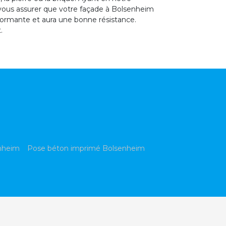
 vous assurer que votre façade à Bolsenheim
rformante et aura une bonne résistance.
.
enheim
Pose béton imprimé Bolsenheim