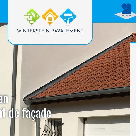
en
nt de façade