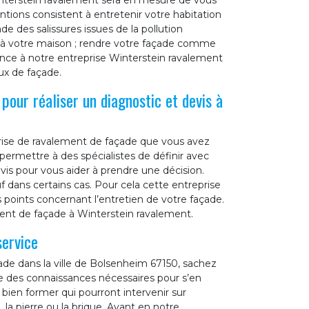
nterstein ravalement sera en mesure de vous
entions consistent à entretenir votre habitation
de des salissures issues de la pollution
r à votre maison ; rendre votre façade comme
iance à notre entreprise Winterstein ravalement
ux de façade.
pour réaliser un diagnostic et devis à
eprise de ravalement de façade que vous avez
ermettre à des spécialistes de définir avec
evis pour vous aider à prendre une décision.
f dans certains cas. Pour cela cette entreprise
s points concernant l’entretien de votre façade.
ent de façade à Winterstein ravalement.
ervice
de dans la ville de Bolsenheim 67150, sachez
e des connaissances nécessaires pour s’en
 bien former qui pourront intervenir sur
 la pierre ou la brique. Ayant en notre