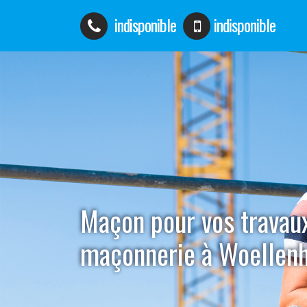
indisponible
indisponible
Maçon pour vos travau
maçonnerie à Woellen