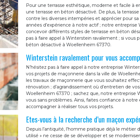
Pour une terrasse esthétique, moderne et facile à e
une terrasse en béton désactivé. De plus, la terrass
contre les diverses intempéries et apprécier pour sa 
années d’expérience à notre actif ; notre entrepris
concevoir différents styles de terrasse en béton dés
pas à faire appel à Winterstein ravalement ; si vous 
béton désactivé à Woellenheim 67370.
Winterstein ravalement pour vous accomp
N’hésitez pas à faire appel à notre entreprise Win
vos projets de maçonnerie dans la ville de Woellenhe
les travaux de maçonnerie que vous souhaitez effectue
rénovation ; d’agrandissement où d’entretien de vo
Woellenheim 67370 ; sachez que, notre entreprise Wi
vous sans problèmes. Ainsi, faites confiance à notr
accompagner à réaliser tous vos projets.
Etes-vous à la recherche d’un maçon exp
Depuis l’antiquité, l’homme pratique déjà le métie
utilisé » ne cesse de se développer et se moderniser.