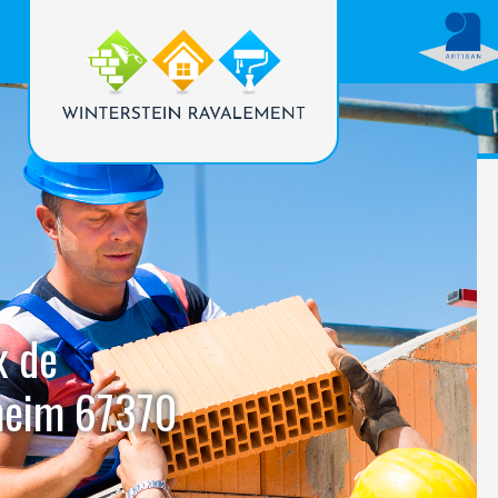
x de
heim 67370