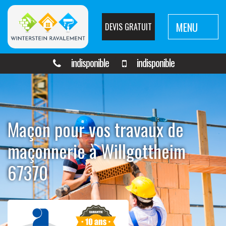
MENU
DEVIS GRATUIT
indisponible
indisponible
Maçon pour vos travaux de
maçonnerie à Willgottheim
67370