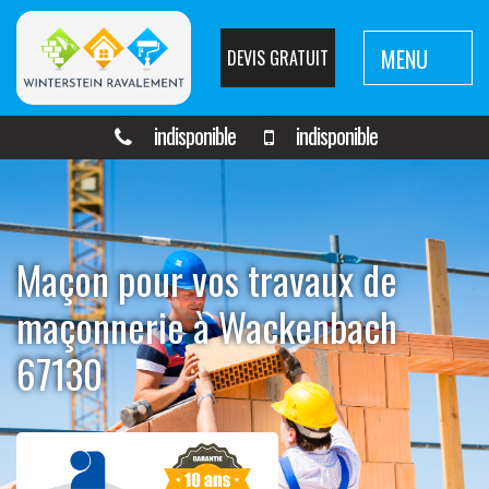
MENU
DEVIS GRATUIT
indisponible
indisponible
Maçon pour vos travaux de
maçonnerie à Wackenbach
67130