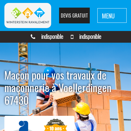
MENU
DEVIS GRATUIT
indisponible
indisponible
Maçon pour vos travaux de
maçonnerie à Voellerdingen
67430