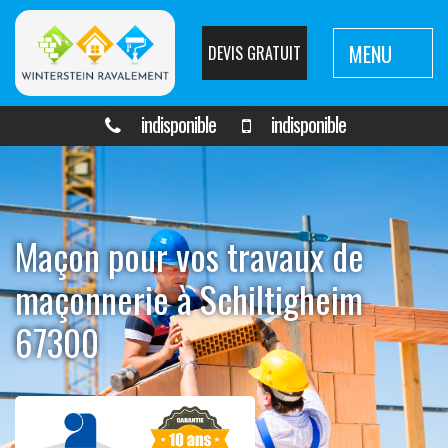
MENU
DEVIS GRATUIT
indisponible
indisponible
Maçon pour vos travaux de
maçonnerie à Schiltigheim
67300