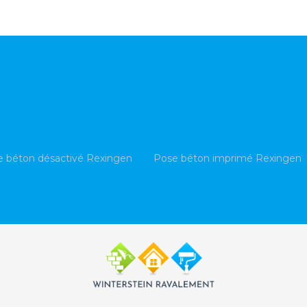
e béton désactivé Rexingen
Pose béton imprimé Rexingen