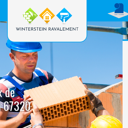
x de
n 67320