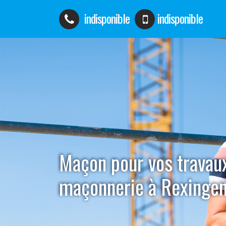
indisponible
indisponible
Maçon pour vos travau
maçonnerie à Rexinge