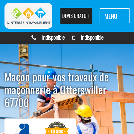
MENU
DEVIS GRATUIT
indisponible
indisponible
Maçon pour vos travaux de
maçonnerie à Otterswiller
67700