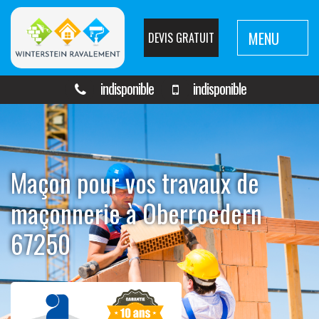
MENU
DEVIS GRATUIT
indisponible
indisponible
Maçon pour vos travaux de
maçonnerie à Oberroedern
67250