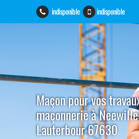
indisponible
indisponible
Maçon pour vos travau
maçonnerie à Neewille
Lauterbour 67630