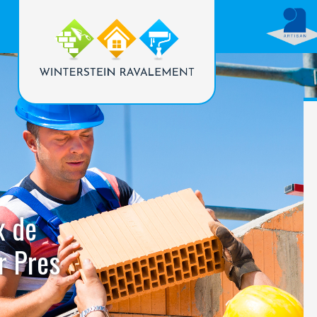
x de
r Pres