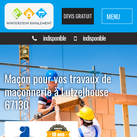
MENU
DEVIS GRATUIT
indisponible
indisponible
Maçon pour vos travaux de
maçonnerie à Lutzelhouse
67130