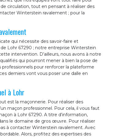
 sachez que nos équipes vont tout faire pour
de circulation, tout en pensant à réaliser des
ontacter Winterstein ravalement ; pour la
ravalement
cate qui nécessite des savoir-faire et
le de Lohr 67290 ; notre entreprise Winterstein
tte intervention. D’ailleurs, nous avons à notre
qualifiés qui pourront mener à bien la pose de
 professionnels pour renforcer la plateforme
, ces derniers vont vous poser une dalle en
nel à Lohr
ut est la maçonnerie. Pour réaliser des
’un maçon professionnel. Pour cela, il vous faut
maçon à Lohr 67290. A titre d’information,
dans le domaine de gros œuvre. Pour réaliser
 pas à contacter Winterstein ravalement. Avec
abordable. Alors, profitez des expertises des