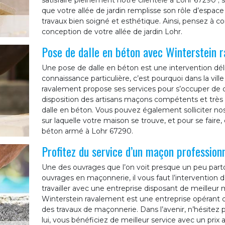
satisfaire pleinement notre clientèle à Lohr 67290 ;
que votre allée de jardin remplisse son rôle d’espace 
travaux bien soigné et esthétique. Ainsi, pensez à c
conception de votre allée de jardin Lohr.
Pose de dalle en béton avec Winterstein 
Une pose de dalle en béton est une intervention déli
connaissance particulière, c’est pourquoi dans la vil
ravalement propose ses services pour s’occuper de ce
disposition des artisans maçons compétents et très 
dalle en béton. Vous pouvez également solliciter nos
sur laquelle votre maison se trouve, et pour se faire
béton armé à Lohr 67290.
Profitez du service d’un maçon profession
Une des ouvrages que l’on voit presque un peu parto
ouvrages en maçonnerie, il vous faut l’intervention d
travailler avec une entreprise disposant de meilleur 
Winterstein ravalement est une entreprise opérant 
des travaux de maçonnerie. Dans l’avenir, n’hésitez
lui, vous bénéficiez de meilleur service avec un prix 