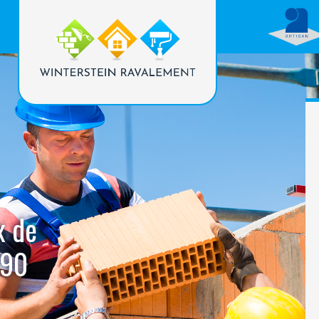
x de
290