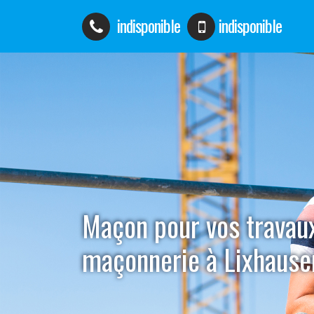
indisponible
indisponible
Maçon pour vos travau
maçonnerie à Lixhaus