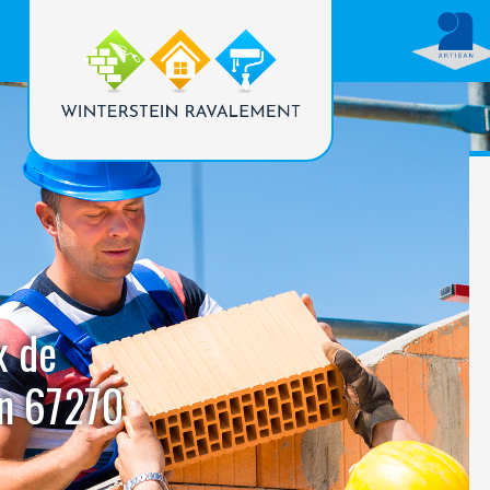
x de
en 67270