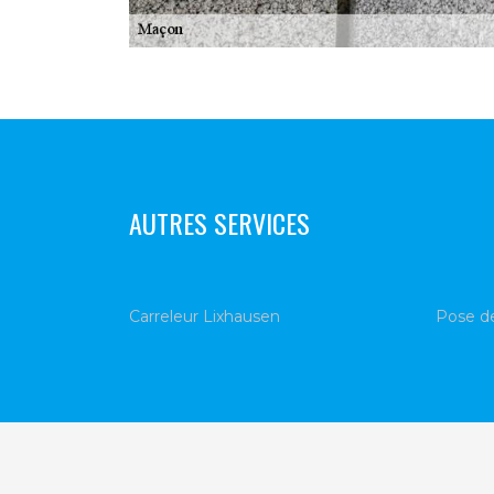
AUTRES SERVICES
Carreleur Lixhausen
Pose de