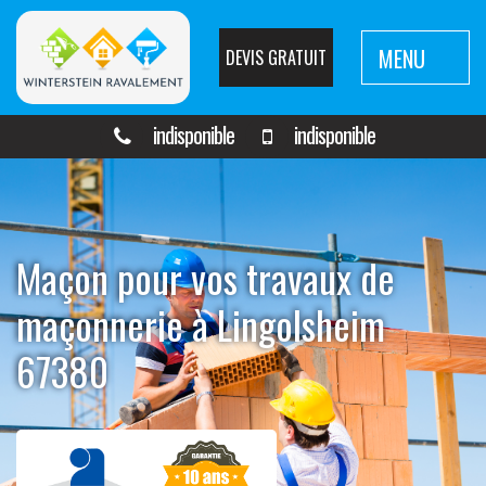
MENU
DEVIS GRATUIT
indisponible
indisponible
Maçon pour vos travaux de
maçonnerie à Lingolsheim
67380