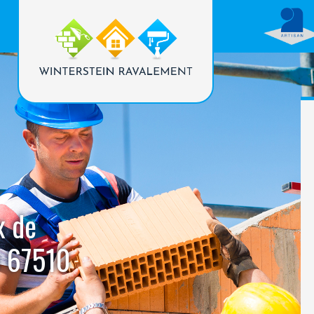
x de
h 67510