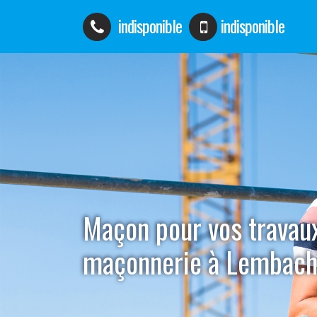
indisponible
indisponible
Maçon pour vos travau
maçonnerie à Lembac