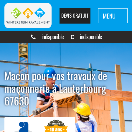
MENU
DEVIS GRATUIT
indisponible
indisponible
Maçon pour vos travaux de
maçonnerie à Lauterbourg
67630