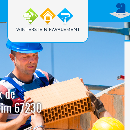
x de
eim 67230