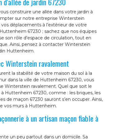
 d’allée de jardin 67230
vous construire une allée dans votre jardin à
mpter sur notre entreprise Winterstein
r vos déplacements à l’extérieur de votre
 à Huttenheim 67230 ; sachez que nos équipes
se son rôle d’espace de circulation, tout en
ique. Ainsi, pensez à contacter Winterstein
rdin Huttenheim.
ec Winterstein ravalement
ent la stabilité de votre maison du sol à la
mur dans la ville de Huttenheim 67230, vous
se Winterstein ravalement. Quel que soit le
 à Huttenheim 67230, comme : les briques, les
ipes de maçon 67230 sauront s’en occuper. Ainsi,
ire vos murs à Huttenheim.
açonnerie à un artisan maçon fiable à
ente un peu partout dans un domicile. Sa