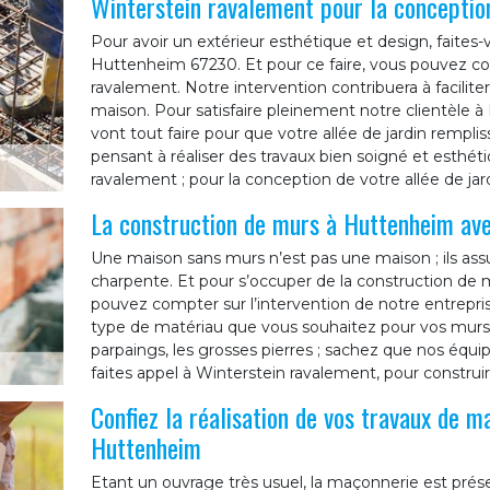
Winterstein ravalement pour la conception
Pour avoir un extérieur esthétique et design, faites-
Huttenheim 67230. Et pour ce faire, vous pouvez co
ravalement. Notre intervention contribuera à facilite
maison. Pour satisfaire pleinement notre clientèle
vont tout faire pour que votre allée de jardin remplis
pensant à réaliser des travaux bien soigné et esthét
ravalement ; pour la conception de votre allée de ja
La construction de murs à Huttenheim av
Une maison sans murs n’est pas une maison ; ils assur
charpente. Et pour s’occuper de la construction de 
pouvez compter sur l’intervention de notre entrepri
type de matériau que vous souhaitez pour vos murs
parpaings, les grosses pierres ; sachez que nos équ
faites appel à Winterstein ravalement, pour constru
Confiez la réalisation de vos travaux de m
Huttenheim
Etant un ouvrage très usuel, la maçonnerie est prés