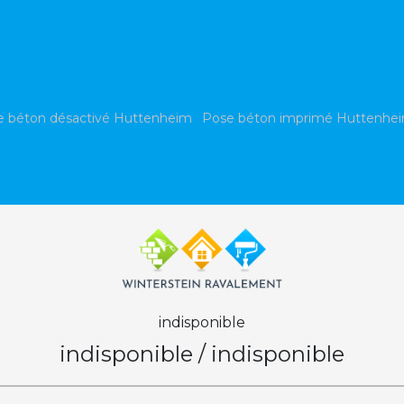
e béton désactivé Huttenheim
Pose béton imprimé Huttenhe
indisponible
indisponible
/
indisponible