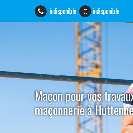
indisponible
indisponible
Maçon pour vos travau
maçonnerie à Huttenh