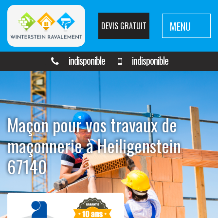
MENU
DEVIS GRATUIT
indisponible
indisponible
Maçon pour vos travaux de
maçonnerie à Heiligenstein
67140