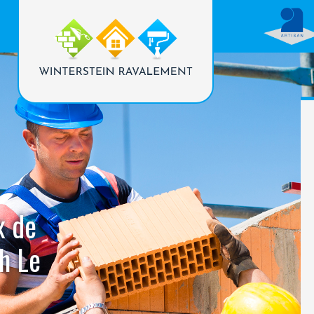
x de
h Le