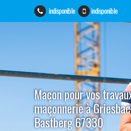
indisponible
indisponible
Maçon pour vos travau
maçonnerie à Griesbac
Bastberg 67330