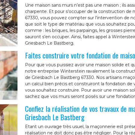
Une maison sans murs n’est pas une maison ; ils assur
charpente. Et pour s’occuper de la construction de 
67330, vous pouvez compter sur l’intervention de no
que soit le type de matériau que vous souhaitez po
comme : les briques, les parpaings, les grosses pie
sauront s’en occuper. Ainsi, faites appel à Winterste
Griesbach Le Bastberg.
Faites construire votre fondation de mais
Pour que vous puissiez avoir une maison solide et q
notre entreprise Winterstein ravalement la construct
de Griesbach Le Bastberg 67330. Nos artisans maçons
un calcul bien précis et construiront la fondation de
vous souhaitez construire. Pour avoir une maison soli
sachez que vos murs seront posés sur une fondation ré
Confiez la réalisation de vos travaux de m
Griesbach Le Bastberg
Etant un ouvrage très usuel, la maçonnerie est prés
réalisation ne doit donc pas être négliger. Pour la réa