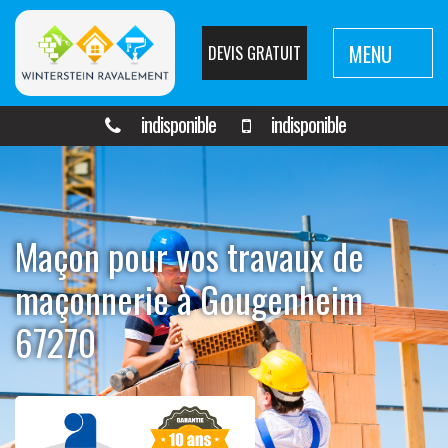
MENU
DEVIS GRATUIT
indisponible
indisponible
Maçon pour vos travaux de
maçonnerie à Gougenheim
67270