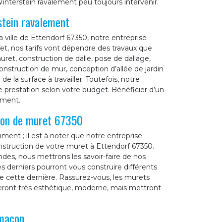
interstein ravalement peu toujours intervenir.
stein ravalement
 ville de Ettendorf 67350, notre entreprise
ffet, nos tarifs vont dépendre des travaux que
ret, construction de dalle, pose de dallage,
onstruction de mur, conception d’allée de jardin
e la surface à travailler. Toutefois, notre
e prestation selon votre budget. Bénéficier d’un
ement.
tion de muret 67350
ent ; il est à noter que notre entreprise
nstruction de votre muret à Ettendorf 67350.
es, nous mettrons les savoir-faire de nos
es derniers pourront vous construire différents
de cette dernière. Rassurez-vous, les murets
seront très esthétique, moderne, mais mettront
 maçon