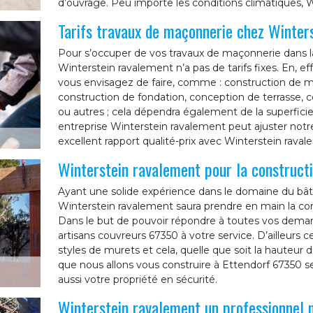
d’ouvrage. Peu importe les conditions climatiques, W
Tarifs travaux de maçonnerie chez Winter
Pour s’occuper de vos travaux de maçonnerie dans la
Winterstein ravalement n’a pas de tarifs fixes. En, e
vous envisagez de faire, comme : construction de mu
construction de fondation, conception de terrasse, c
ou autres ; cela dépendra également de la superficie d
entreprise Winterstein ravalement peut ajuster notr
excellent rapport qualité-prix avec Winterstein raval
Winterstein ravalement pour la construc
Ayant une solide expérience dans le domaine du bâtim
Winterstein ravalement saura prendre en main la co
Dans le but de pouvoir répondre à toutes vos demand
artisans couvreurs 67350 à votre service. D’ailleurs c
styles de murets et cela, quelle que soit la hauteur 
que nous allons vous construire à Ettendorf 67350 
aussi votre propriété en sécurité.
Winterstein ravalement un professionnel