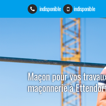
indisponible
indisponible
Maçon pour vos travau
maçonnerie à Ettendo