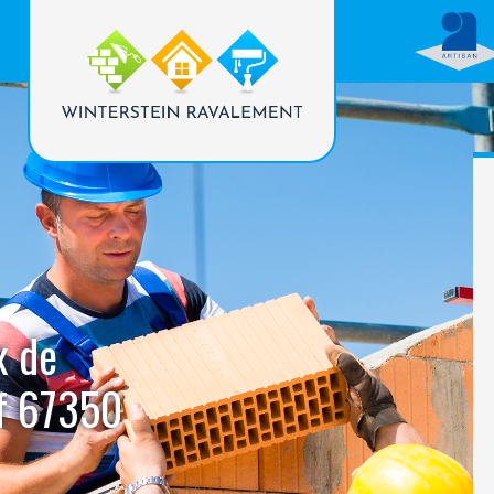
x de
rf 67350