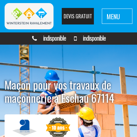
MENU
DEVIS GRATUIT
indisponible
indisponible
Maçon pour vos travaux de
maçonnerie à Eschau 67114