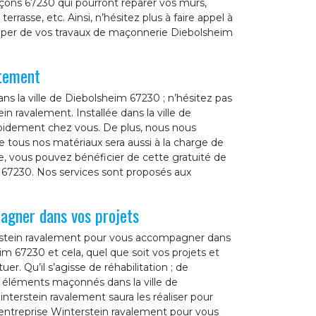
çons 67230 qui pourront réparer vos murs,
errasse, etc. Ainsi, n’hésitez plus à faire appel à
cuper de vos travaux de maçonnerie Diebolsheim
itement
ns la ville de Diebolsheim 67230 ; n’hésitez pas
in ravalement. Installée dans la ville de
pidement chez vous. De plus, nous nous
 tous nos matériaux sera aussi à la charge de
, vous pouvez bénéficier de cette gratuité de
 67230. Nos services sont proposés aux
agner dans vos projets
terstein ravalement pour vous accompagner dans
im 67230 et cela, quel que soit vos projets et
r. Qu’il s’agisse de réhabilitation ; de
s éléments maçonnés dans la ville de
terstein ravalement saura les réaliser pour
e entreprise Winterstein ravalement pour vous