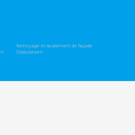
Nettoyage et ravalement de façade
im
Diebolsheim