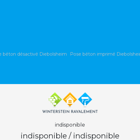
 béton désactivé Diebolsheim
Pose béton imprimé Diebolshe
indisponible
indisponible
/
indisponible