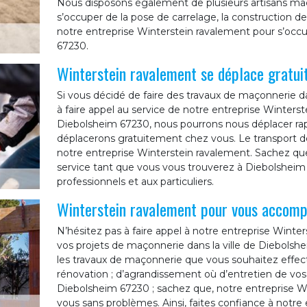
Nous disposons également de plusieurs artisans ma
s’occuper de la pose de carrelage, la construction de t
notre entreprise Winterstein ravalement pour s’oc
67230.
Winterstein ravalement se déplace gratu
Si vous décidé de faire des travaux de maçonnerie da
à faire appel au service de notre entreprise Winterste
Diebolsheim 67230, nous pourrons nous déplacer ra
déplacerons gratuitement chez vous. Le transport de
notre entreprise Winterstein ravalement. Sachez que
service tant que vous vous trouverez à Diebolsheim
professionnels et aux particuliers.
Winterstein ravalement pour vous accomp
N’hésitez pas à faire appel à notre entreprise Win
vos projets de maçonnerie dans la ville de Diebolshe
les travaux de maçonnerie que vous souhaitez effectue
rénovation ; d’agrandissement où d’entretien de vo
Diebolsheim 67230 ; sachez que, notre entreprise Win
vous sans problèmes. Ainsi, faites confiance à notr