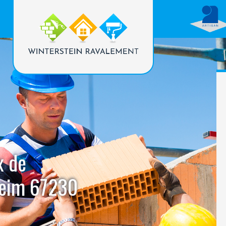
x de
heim 67230