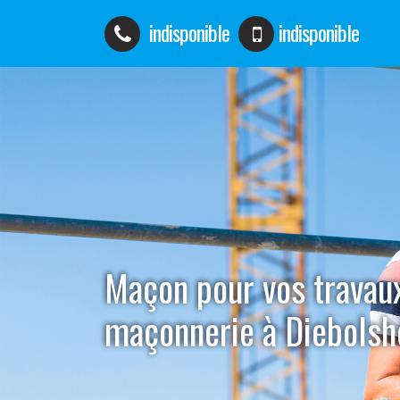
indisponible
indisponible
Maçon pour vos travau
maçonnerie à Diebols