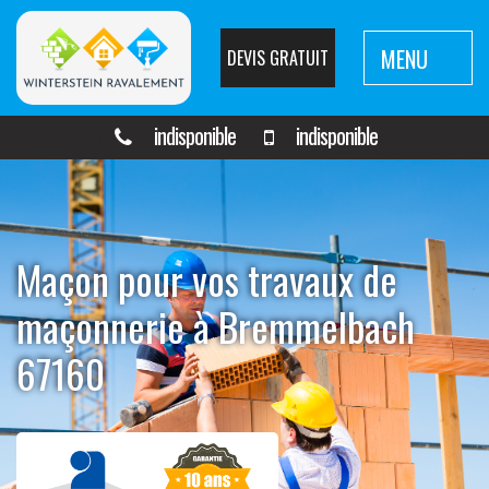
MENU
DEVIS GRATUIT
indisponible
indisponible
Maçon pour vos travaux de
maçonnerie à Bremmelbach
67160