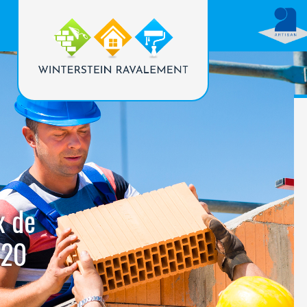
x de
220