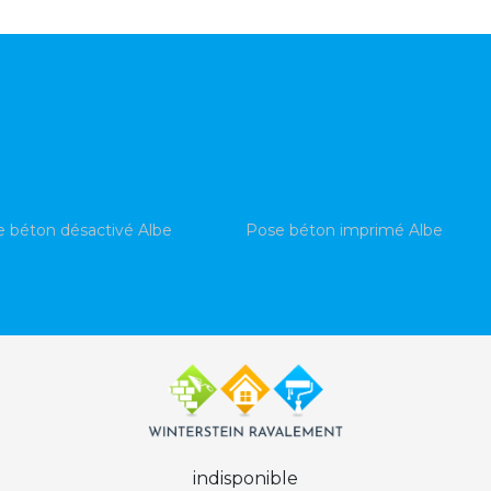
 béton désactivé Albe
Pose béton imprimé Albe
indisponible