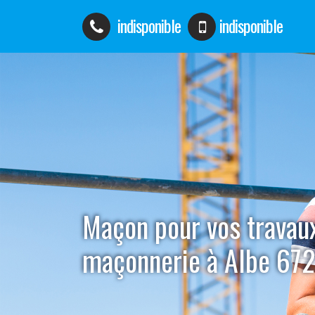
indisponible
indisponible
Maçon pour vos travau
maçonnerie à Albe 67