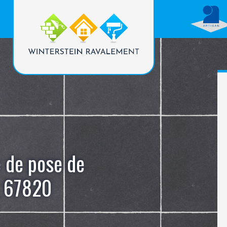
e de pose de
m 67820