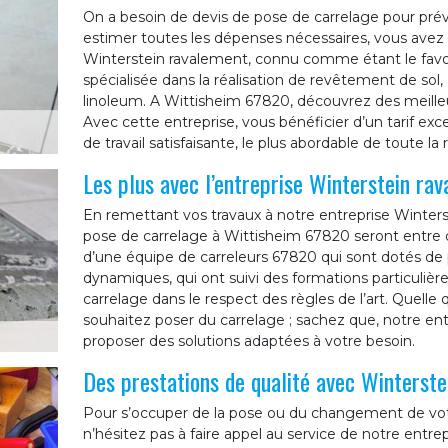
On a besoin de devis de pose de carrelage pour prévo
estimer toutes les dépenses nécessaires, vous avez 
Winterstein ravalement, connu comme étant le favor
spécialisée dans la réalisation de revêtement de sol, 
linoleum. A Wittisheim 67820, découvrez des meilleur
Avec cette entreprise, vous bénéficier d’un tarif ex
de travail satisfaisante, le plus abordable de toute la 
Les plus avec l’entreprise Winterstein ra
En remettant vos travaux à notre entreprise Winters
pose de carrelage à Wittisheim 67820 seront entre 
d’une équipe de carreleurs 67820 qui sont dotés de 
dynamiques, qui ont suivi des formations particulière
carrelage dans le respect des règles de l’art. Quelle
souhaitez poser du carrelage ; sachez que, notre en
proposer des solutions adaptées à votre besoin.
Des prestations de qualité avec Winterst
Pour s’occuper de la pose ou du changement de votr
n’hésitez pas à faire appel au service de notre entre