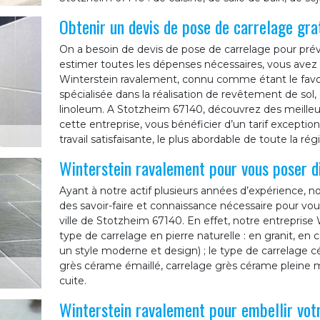
Obtenir un devis de pose de carrelage gra
On a besoin de devis de pose de carrelage pour prévo
estimer toutes les dépenses nécessaires, vous avez 
Winterstein ravalement, connu comme étant le favo
spécialisée dans la réalisation de revêtement de sol, 
linoleum. A Stotzheim 67140, découvrez des meilleur
cette entreprise, vous bénéficier d’un tarif excepti
travail satisfaisante, le plus abordable de toute la rég
Winterstein ravalement pour vous poser di
Ayant à notre actif plusieurs années d’expérience, n
des savoir-faire et connaissance nécessaire pour vou
ville de Stotzheim 67140. En effet, notre entreprise
type de carrelage en pierre naturelle : en granit, en c
un style moderne et design) ; le type de carrelage c
grès cérame émaillé, carrelage grès cérame pleine m
cuite.
Winterstein ravalement pour embellir vot