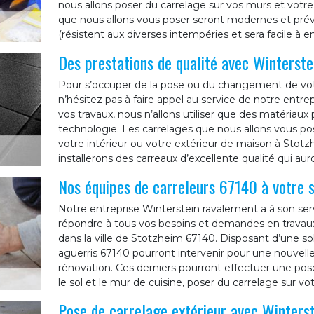
nous allons poser du carrelage sur vos murs et votre 
que nous allons vous poser seront modernes et pr
(résistent aux diverses intempéries et sera facile à en
Des prestations de qualité avec Winterst
Pour s’occuper de la pose ou du changement de votr
n’hésitez pas à faire appel au service de notre entre
vos travaux, nous n’allons utiliser que des matériaux 
technologie. Les carrelages que nous allons vous pose
votre intérieur ou votre extérieur de maison à Stot
installerons des carreaux d’excellente qualité qui au
Nos équipes de carreleurs 67140 à votre s
Notre entreprise Winterstein ravalement a à son serv
répondre à tous vos besoins et demandes en trava
dans la ville de Stotzheim 67140. Disposant d’une so
aguerris 67140 pourront intervenir pour une nouvell
rénovation. Ces derniers pourront effectuer une pose 
le sol et le mur de cuisine, poser du carrelage sur v
Pose de carrelage extérieur avec Winters