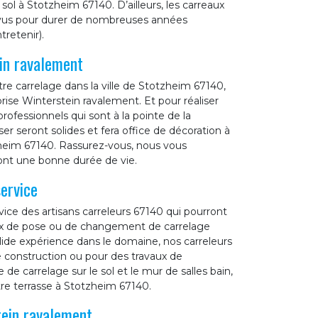
sol à Stotzheim 67140. D’ailleurs, les carreaux
évus pour durer de nombreuses années
tretenir).
ein ravalement
e carrelage dans la ville de Stotzheim 67140,
prise Winterstein ravalement. Et pour réaliser
professionnels qui sont à la pointe de la
r seront solides et fera office de décoration à
zheim 67140. Rassurez-vous, nous vous
ront une bonne durée de vie.
ervice
ice des artisans carreleurs 67140 qui pourront
ux de pose ou de changement de carrelage
lide expérience dans le domaine, nos carreleurs
e construction ou pour des travaux de
de carrelage sur le sol et le mur de salles bain,
otre terrasse à Stotzheim 67140.
tein ravalement