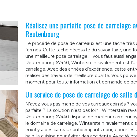
Réalisez une parfaite pose de carrelage a
Reutenbourg
Le procédé de pose de carreaux est une tache très
formés. Cette tache nécessite du savoir-faire, une 
une meilleure pose carrelage, il vous faut aussi enga
Reutenbourg 67440, Winterstein ravalement est l’un
carrelage. Avec des années d’expérience, cette ent
réaliser des travaux de meilleure qualité. Vous pouv
moment pour toute information et demande de dev
Un service de pose de carrelage de salle 
N’avez-vous pas marre de vos carreaux abimés ? vou
parfaite ? La solution n’est pas loin : Winterstein ra
Reutenbourg 67440 dispose de meilleur carreleur 
le domaine de carrelage. Winterstein ravalement di
eux il y a des carreaux antidérapants conçu pour les
bain, la cuisine pour éviter des accidents. Avec Wint