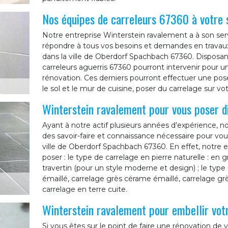
Nos équipes de carreleurs 67360 à votre 
Notre entreprise Winterstein ravalement a à son serv
répondre à tous vos besoins et demandes en trava
dans la ville de Oberdorf Spachbach 67360. Disposan
carreleurs aguerris 67360 pourront intervenir pour u
rénovation. Ces derniers pourront effectuer une pose 
le sol et le mur de cuisine, poser du carrelage sur 
Winterstein ravalement pour vous poser di
Ayant à notre actif plusieurs années d’expérience, n
des savoir-faire et connaissance nécessaire pour vou
ville de Oberdorf Spachbach 67360. En effet, notre 
poser : le type de carrelage en pierre naturelle : en g
travertin (pour un style moderne et design) ; le type
émaillé, carrelage grès cérame émaillé, carrelage gr
carrelage en terre cuite.
Winterstein ravalement pour embellir vot
Si vous êtes sur le point de faire une rénovation d