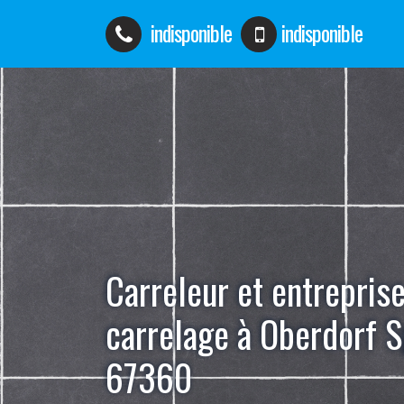
indisponible
indisponible
Carreleur et entrepris
carrelage à Oberdorf 
67360