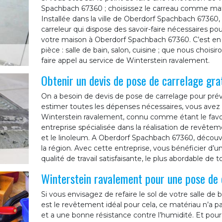
Spachbach 67360 ; choisissez le carreau comme mat
Installée dans la ville de Oberdorf Spachbach 67360
carreleur qui dispose des savoir-faire nécessaires p
votre maison à Oberdorf Spachbach 67360. C’est en 
pièce : salle de bain, salon, cuisine ; que nous choisi
faire appel au service de Winterstein ravalement.
Obtenir un devis de pose de carrelage gr
On a besoin de devis de pose de carrelage pour prévo
estimer toutes les dépenses nécessaires, vous avez 
Winterstein ravalement, connu comme étant le favo
entreprise spécialisée dans la réalisation de revêteme
et le linoleum. A Oberdorf Spachbach 67360, découvr
la région. Avec cette entreprise, vous bénéficier d’
qualité de travail satisfaisante, le plus abordable de t
Winterstein ravalement pour une pose de 
Si vous envisagez de refaire le sol de votre salle de
est le revêtement idéal pour cela, ce matériau n’a pas
et a une bonne résistance contre l’humidité. Et pour