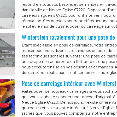
répondre à tous vos besoins et demandes en trava
dans la ville de Neuve Eglise 67220. Disposant d’un
carreleurs aguerris 67220 pourront intervenir pour u
rénovation. Ces derniers pourront effectuer une pose 
le sol et le mur de cuisine, poser du carrelage sur v
Winterstein ravalement pour une pose de 
Étant spécialisée en pose de carrelage, notre entre
réaliser pour vous diverses techniques de pose de ca
ses techniques sont les suivants : une pose de carrel
une chape non adhérente ou flottante et une pose 
nous exécuterons selon vos besoins et demandes. Ay
domaine, nos réalisations sont conformes aux règles d
Pose de carrelage intérieur avec Winters
Faites poser de nouveaux carrelages si vous souhait
que vous souhaitez donner une touche d’originalité 
Neuve Eglise 67220. De nos jours, il existe différent
qui mettra en valeur votre intérieur à Neuve Eglise. 
sachez que, vous pouvez compter sur notre entrepri