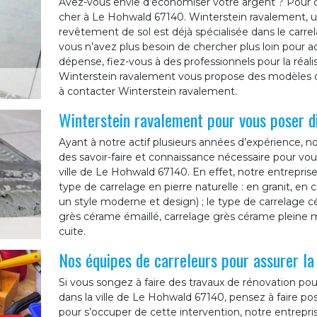
Avez-vous envie d’économiser votre argent ? Pour c
cher à Le Hohwald 67140. Winterstein ravalement, un
revêtement de sol est déjà spécialisée dans le car
vous n’avez plus besoin de chercher plus loin pour 
dépense, fiez-vous à des professionnels pour la réali
Winterstein ravalement vous propose des modèles de
à contacter Winterstein ravalement.
Winterstein ravalement pour vous poser di
Ayant à notre actif plusieurs années d’expérience, n
des savoir-faire et connaissance nécessaire pour vou
ville de Le Hohwald 67140. En effet, notre entrepris
type de carrelage en pierre naturelle : en granit, en c
un style moderne et design) ; le type de carrelage c
grès cérame émaillé, carrelage grès cérame pleine m
cuite.
Nos équipes de carreleurs pour assurer l
Si vous songez à faire des travaux de rénovation pou
dans la ville de Le Hohwald 67140, pensez à faire pos
pour s’occuper de cette intervention, notre entrepr