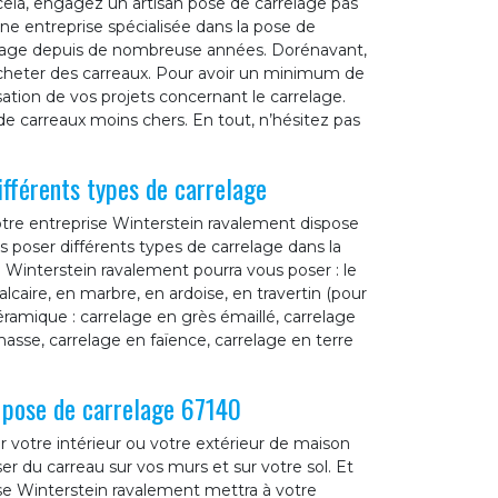
ela, engagez un artisan pose de carrelage pas
e entreprise spécialisée dans la pose de
relage depuis de nombreuse années. Dorénavant,
acheter des carreaux. Pour avoir un minimum de
sation de vos projets concernant le carrelage.
 carreaux moins chers. En tout, n’hésitez pas
fférents types de carrelage
otre entreprise Winterstein ravalement dispose
s poser différents types de carrelage dans la
e Winterstein ravalement pourra vous poser : le
alcaire, en marbre, en ardoise, en travertin (pour
éramique : carrelage en grès émaillé, carrelage
asse, carrelage en faïence, carrelage en terre
a pose de carrelage 67140
r votre intérieur ou votre extérieur de maison
er du carreau sur vos murs et sur votre sol. Et
ise Winterstein ravalement mettra à votre