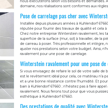
nous exécuterons selon vos besoins et demandes. Ay
domaine, nos réalisations sont conformes aux règles d
Pose de carrelage pas cher avec Winterst
Installée depuis plusieurs années à Kuhlendorf 6766
réputée pour fournir des travaux de qualité et cela à
Chez notre entreprise Winterstein ravalement, les ta
superficie de la surface (mur, sol) à travailler, de la 
de carreau à poser. Très professionnelle et intègre,
ajuster nos prestations selon votre budget. Ainsi, n’h
ravalement pour une pose de carrelage.
Winterstein ravalement pour une pose de 
Si vous envisagez de refaire le sol de votre salle de
est le revêtement idéal pour cela, ce matériau n’a pas
et a une bonne résistance contre l’humidité. Et pour
bain à Kuhlendorf 67660 ; n’hésitez pas à faire appel
ravalement. Nous ferons tout pour que vous puissiez
esthétique à Kuhlendorf 67660.
Des prestations de qualité avec Winterst