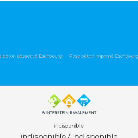
e béton désactivé Eschbourg
Pose béton imprimé Eschbour
indisponible
indisponible
/
indisponible