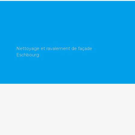
Nettoyage et ravalement de façade
g
Eschbourg