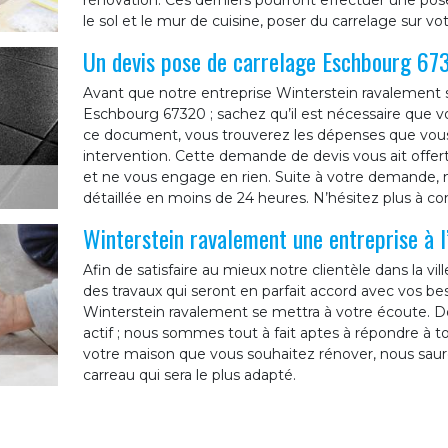
rénovation. Ces derniers pourront effectuer une pose 
le sol et le mur de cuisine, poser du carrelage sur v
Un devis pose de carrelage Eschbourg 67
Avant que notre entreprise Winterstein ravalement s
Eschbourg 67320 ; sachez qu’il est nécessaire que
ce document, vous trouverez les dépenses que vous 
intervention. Cette demande de devis vous ait offer
et ne vous engage en rien. Suite à votre demande, 
détaillée en moins de 24 heures. N’hésitez plus à c
Winterstein ravalement une entreprise à l
Afin de satisfaire au mieux notre clientèle dans la vi
des travaux qui seront en parfait accord avec vos be
Winterstein ravalement se mettra à votre écoute. D
actif ; nous sommes tout à fait aptes à répondre à 
votre maison que vous souhaitez rénover, nous sauron
carreau qui sera le plus adapté.