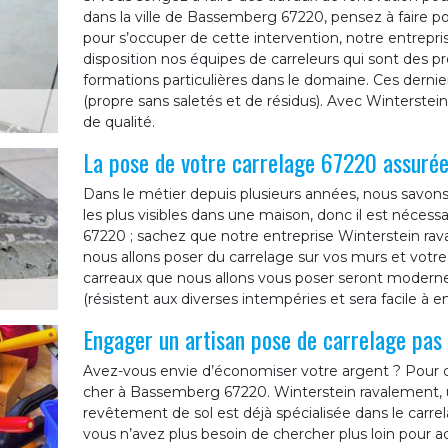
dans la ville de Bassemberg 67220, pensez à faire po
pour s’occuper de cette intervention, notre entrepr
disposition nos équipes de carreleurs qui sont des p
formations particulières dans le domaine. Ces dernier
(propre sans saletés et de résidus). Avec Winterstein
de qualité.
La pose de votre carrelage 67220 assurée
Dans le métier depuis plusieurs années, nous savons 
les plus visibles dans une maison, donc il est néces
67220 ; sachez que notre entreprise Winterstein rava
nous allons poser du carrelage sur vos murs et votre
carreaux que nous allons vous poser seront modern
(résistent aux diverses intempéries et sera facile à en
Engager un artisan pose de carrelage pa
Avez-vous envie d’économiser votre argent ? Pour c
cher à Bassemberg 67220. Winterstein ravalement, u
revêtement de sol est déjà spécialisée dans le car
vous n’avez plus besoin de chercher plus loin pour 